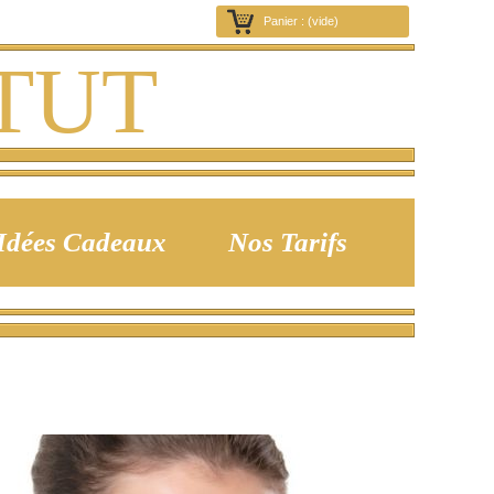
Panier :
(vide)
TUT
ées Cadeaux
Nos Tarifs