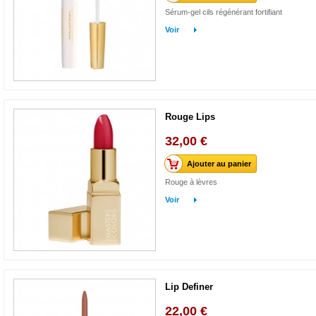
Sérum-gel cils régénérant fortifiant
Voir
Rouge Lips
32,00 €
Ajouter au panier
Rouge à lèvres
Voir
Lip Definer
22,00 €