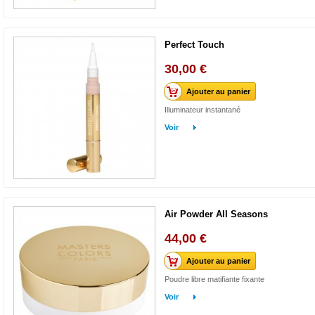
Perfect Touch
30,00 €
Ajouter au panier
Illuminateur instantané
Voir
Air Powder All Seasons
44,00 €
Ajouter au panier
Poudre libre matifiante fixante
Voir